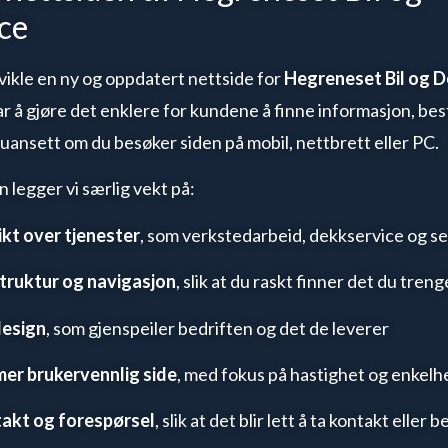
ce
vikle en ny og oppdatert nettside for
Hegreneset Bil og 
 å gjøre det enklere for kundene å finne informasjon, best
uansett om du besøker siden på mobil, nettbrett eller PC.
n legger vi særlig vekt på:
kt over tjenester
, som verkstedarbeid, dekkservice og s
truktur og navigasjon
, slik at du raskt finner det du treng
design
, som gjenspeiler bedriften og det de leverer
mer brukervennlig side
, med fokus på hastighet og enkelh
takt og forespørsel
, slik at det blir lett å ta kontakt eller 