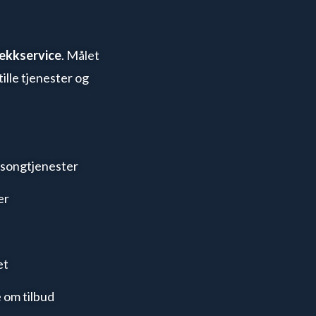
Dekkservice
. Målet
ille tjenester og
esongtjenester
er
et
be om tilbud