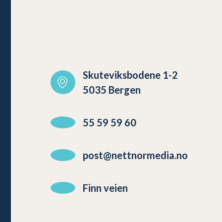
Skuteviksbodene 1-2
5035 Bergen
55 59 59 60
post@nettnormedia.no
Finn veien