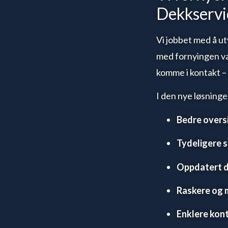
Dekkservi
Vi jobbet med å ut
med fornyingen var
komme i kontakt – 
I den nye løsninge
Bedre oversi
Tydeligere s
Oppdatert 
Raskere og 
Enklere kon