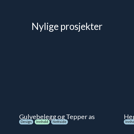
Nylige prosjekter
Gulvebelegg og Tepper as
Heg
Design
Innhold
Nettside
Innho