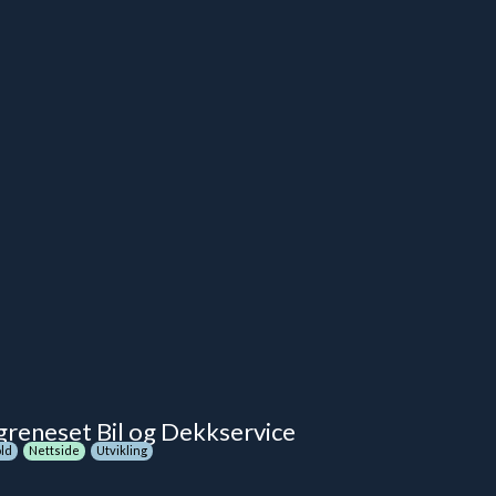
reneset Bil og Dekkservice
ld
Nettside
Utvikling