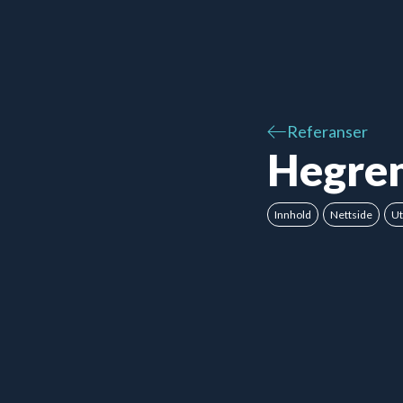
Referanser
Hegren
Innhold
Nettside
Ut