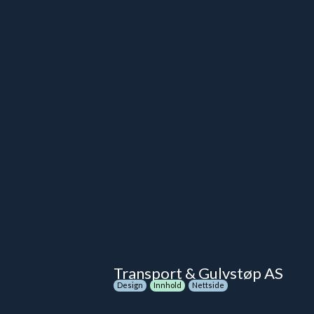
Transport & Gulvstøp AS
Design
Innhold
Nettside