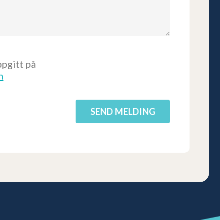
pgitt på
n
SEND MELDING