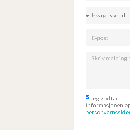
Jeg godtar
informasjonen op
personvernsslde