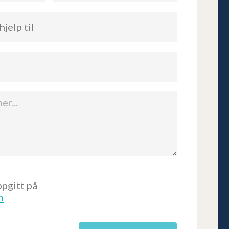
pgitt på
n