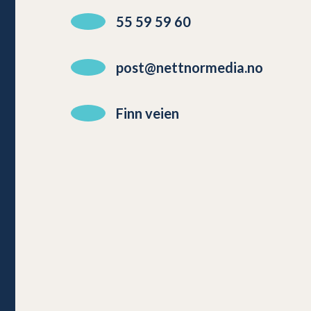
55 59 59 60
post@nettnormedia.no
Finn veien