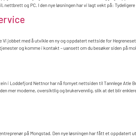
, nettbrett og PC. I den nye løsningen har vi lagt vekt på: Tydeliger
ervice
ce Vi jobbet med å utvikle en ny og oppdatert nettside for Hegreneset
e tjenester og komme i kontakt – uansett om du besøker siden på mobil
ein i Loddefjord Nettnor har nå fornyet nettsiden til Tannlege Atle Br
en mer moderne, oversiktlig og brukervennlig, slik at det blir enkler
ntreprenør på Mongstad. Den nye løsningen har fått et oppdatert uttry