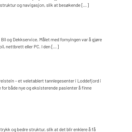
e struktur og navigasjon, slik at besøkende […]
 Bil og Dekkservice. Målet med fornyingen var å gjøre
, nettbrett eller PC. I den […]
eistein – et veletablert tannlegesenter i Loddefjord i
e for både nye og eksisterende pasienter å finne
kk og bedre struktur, slik at det blir enklere å få