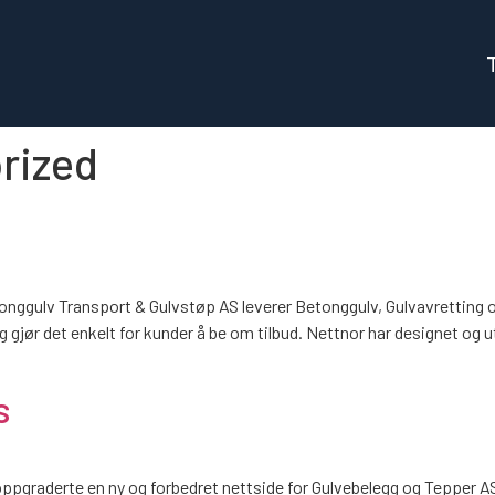
rized
onggulv Transport & Gulvstøp AS leverer Betonggulv, Gulvavretting og 
jør det enkelt for kunder å be om tilbud. Nettnor har designet og ut
s
 oppgraderte en ny og forbedret nettside for Gulvebelegg og Tepper A