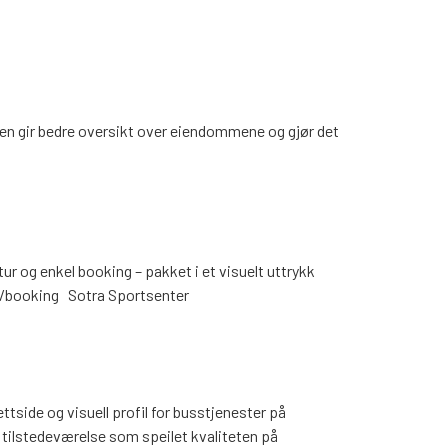
gen gir bedre oversikt over eiendommene og gjør det
ur og enkel booking – pakket i et visuelt uttrykk
lan/booking Sotra Sportsenter
ettside og visuell profil for busstjenester på
l tilstedeværelse som speilet kvaliteten på