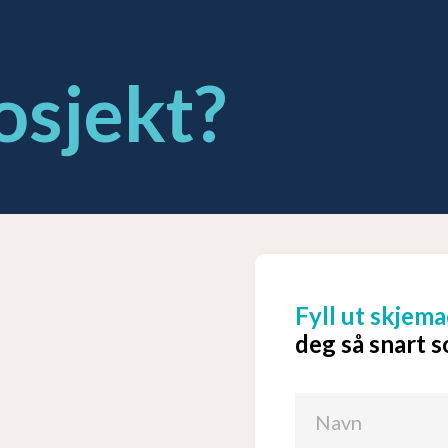
osjekt?
Fyll ut skjema
deg så snart 