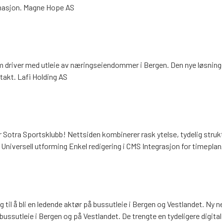
rmasjon. Magne Hope AS
som driver med utleie av næringseiendommer i Bergen. Den nye løsnin
takt. Lafi Holding AS
or Sotra Sportsklubb! Nettsiden kombinerer rask ytelse, tydelig strukt
 Universell utforming Enkel redigering i CMS Integrasjon for timep
 til å bli en ledende aktør på bussutleie i Bergen og Vestlandet. Ny n
bussutleie i Bergen og på Vestlandet. De trengte en tydeligere digita