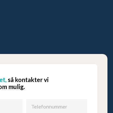
et,
så kontakter vi
som mulig.