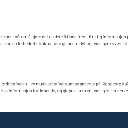
t, med mål om å gjøre det enklere å finne frem til riktig informasjo
ale og en forbedret struktur som gir bedre flyt og tydeligere oversik
Byfjordfestivalen – en musikkfestival som arrangeres på Kleppestø kai
tisk informasjon fortløpende, og gir publikum en tydelig og brukerven