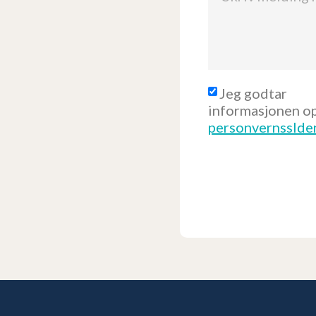
Jeg godtar
informasjonen op
personvernsslde