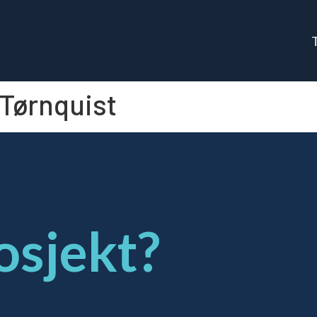
 Tørnquist
osjekt?